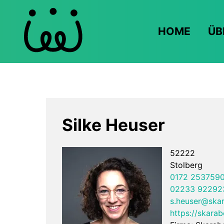
HOME
ÜB
Silke Heuser
52222
Stolberg
0172 253759
02233 92292
s.heuser@ska
https://skara