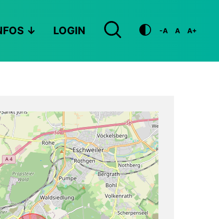
NFOS
LOGIN
-A
A
A+