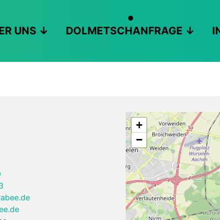
ER UNS
DOLMETSCHANFRAGE
I
+
−
0
3
rabee.de
bee.de