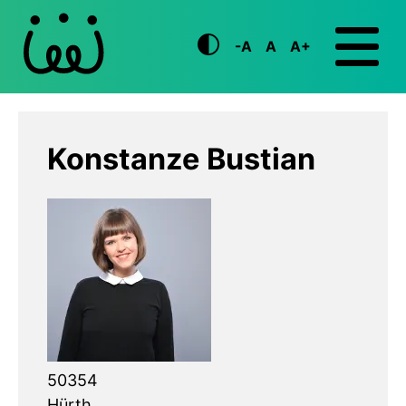
-A
A
A+
Konstanze Bustian
50354
Hürth