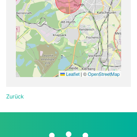
Leaflet
|
©
OpenStreetMap
Zurück