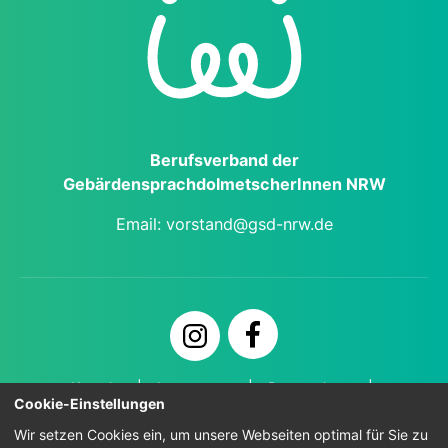
Berufs­verband der
Gebärden­sprach­dol­metscher­Innen NRW
Email:
vorstand@gsd-nrw.de
Kontakt
Impressum
Datenschutz
Cookie-Einstellungen
Zugänglichkeit
Wir setzen Cookies ein, um unsere Webseiten optimal für Sie zu