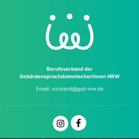
Berufs­verband der
Gebärden­sprach­dol­metscher­Innen NRW
Email:
vorstand@gsd-nrw.de