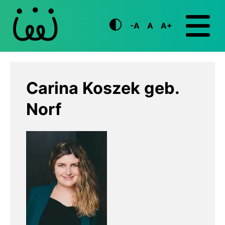
-A
A
A+
Carina Koszek geb.
Norf